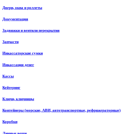
Двери, окна и роллеты
Документация
Задвижки и вентили перекрытия
Запчасти
Инкассаторские сумки
Инкассация денег
Кассы
Кейтеринг
Ключи, ключницы
Контейнеры (морские, АВИ, автотранспортные, рефрижераторные)
Коробки
Личные вещи