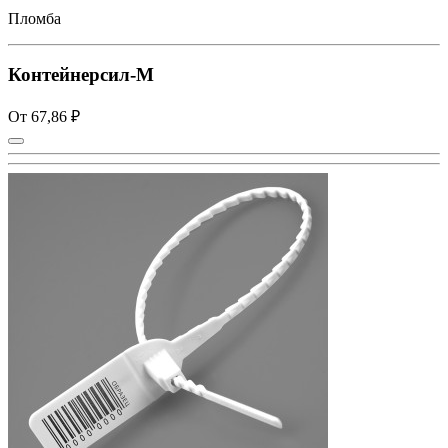
Пломба
Контейнерсил-М
От 67,86 ₽