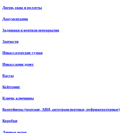
Двери, окна и роллеты
Документация
Задвижки и вентили перекрытия
Запчасти
Инкассаторские сумки
Инкассация денег
Кассы
Кейтеринг
Ключи, ключницы
Контейнеры (морские, АВИ, автотранспортные, рефрижераторные)
Коробки
Личные вещи