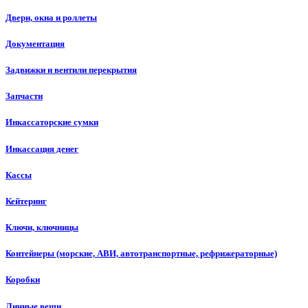
Двери, окна и роллеты
Документация
Задвижки и вентили перекрытия
Запчасти
Инкассаторские сумки
Инкассация денег
Кассы
Кейтеринг
Ключи, ключницы
Контейнеры (морские, АВИ, автотранспортные, рефрижераторные)
Коробки
Личные вещи