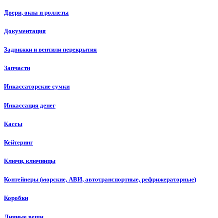
Двери, окна и роллеты
Документация
Задвижки и вентили перекрытия
Запчасти
Инкассаторские сумки
Инкассация денег
Кассы
Кейтеринг
Ключи, ключницы
Контейнеры (морские, АВИ, автотранспортные, рефрижераторные)
Коробки
Личные вещи