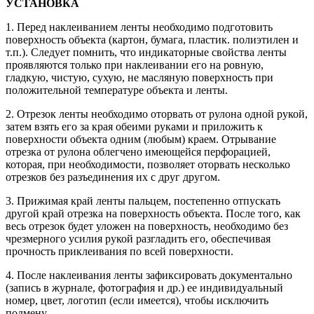
УСТАНОВКА
1. Перед наклеиванием ленты необходимо подготовить
поверхность объекта (картон, бумага, пластик. полиэтилен и
т.п.). Следует помнить, что индикаторные свойства ленты
проявляются только при наклеивании его на ровную,
гладкую, чистую, сухую, не масляную поверхность при
положительной температуре объекта и ленты.
2. Отрезок ленты необходимо оторвать от рулона одной рукой,
затем взять его за края обеими руками и приложить к
поверхности объекта одним (любым) краем. Отрывание
отрезка от рулона облегчено имеющейся перфорацией,
которая, при необходимости, позволяет оторвать несколько
отрезков без разъединения их с друг другом.
3. Прижимая край ленты пальцем, постепенно отпускать
другой край отрезка на поверхность объекта. После того, как
весь отрезок будет уложен на поверхность, необходимо без
чрезмерного усилия рукой разгладить его, обеспечивая
прочность приклеивания по всей поверхности.
4. После наклеивания ленты зафиксировать документально
(запись в журнале, фотография и др.) ее индивидуальный
номер, цвет, логотип (если имеется), чтобы исключить
подмену.