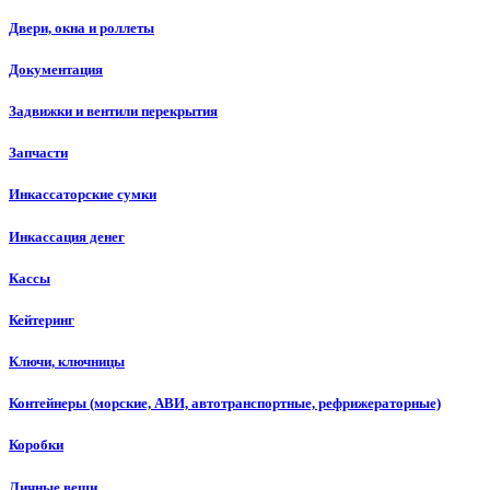
Двери, окна и роллеты
Документация
Задвижки и вентили перекрытия
Запчасти
Инкассаторские сумки
Инкассация денег
Кассы
Кейтеринг
Ключи, ключницы
Контейнеры (морские, АВИ, автотранспортные, рефрижераторные)
Коробки
Личные вещи